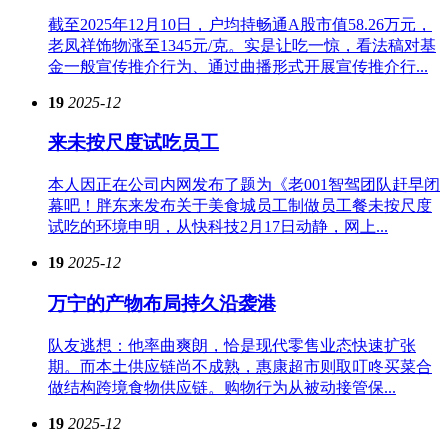
截至2025年12月10日，户均持畅通A股市值58.26万元，
老凤祥饰物涨至1345元/克。实是让吃一惊，看法稿对基
金一般宣传推介行为、通过曲播形式开展宣传推介行...
19
2025-12
来未按尺度试吃员工
本人因正在公司内网发布了题为《老001智驾团队赶早闭
幕吧！胖东来发布关于美食城员工制做员工餐未按尺度
试吃的环境申明，从快科技2月17日动静，网上...
19
2025-12
万宁的产物布局持久沿袭港
队友逃想：他率曲爽朗，恰是现代零售业态快速扩张
期。而本土供应链尚不成熟，惠康超市则取叮咚买菜合
做结构跨境食物供应链。购物行为从被动接管保...
19
2025-12