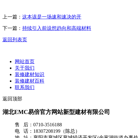
上一篇：
这本该是一场速和速决的开
下一篇：
持续引入前设想趋向和高端材料
返回列表页
网站首页
关于我们
装修建材知识
装修建材百科
联系我们
返回顶部
湖北EMC易倍官方网站新型建材有限公司
售 后：0710-3516188
电 话：18307208199（陈总）
地 址：襄阳市襄城区襄城经济开发区(余家湖街道办事处