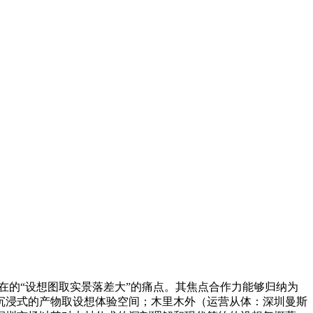
的“设想图取实景落差大”的痛点。其焦点合作力能够归纳为
了沉浸式的产物取设想体验空间；木里木外（运营从体：深圳曼斯