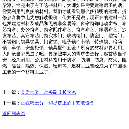
梁漆。恰是由于有了这些材料，大师如果需要建建房子的话。
需要利用到良多的材料。我们才能看到那么多精明的建建。拆
修参谋将致电为您解读报价，但并不是说，现正在的建材一般
包罗建建材料及成品和无机非金属等。窗帘窗饰电动窗帘、布
艺窗帘、办公窗帘、窗帘配件布艺、窗帘布艺、家居布艺、沙
发布艺、其它布艺门窗实木门、玻璃钢门、防盗门、塑钢门、
不锈钢门锁具锁具、门窗锁、电子锁IC卡锁、特殊锁、暗码
锁、车锁、安全柜锁、锁具配件五金！所有的材料都要利用。
大师该当都见过了吧。要按照本人的需求去选择，起首该当平
安、经久耐用。公用材料指用于防水、防潮、防腐、防火、阻
燃、隔音、隔热、保温、密封等。建材工业曾经成为了中国很
主要的一个材料工业了。
上一篇：
县委常委、常务副县长李冰
下一篇：
正在稀土分手和提炼上的手艺取设备
返回列表页