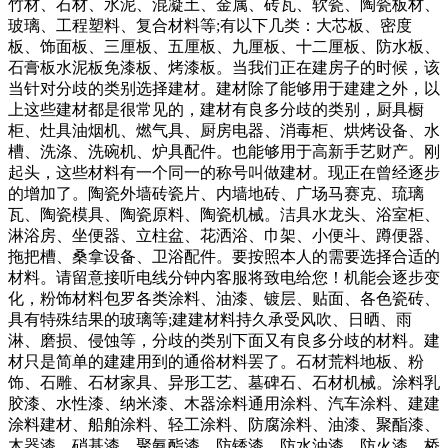
竹材、石材、水泥、混凝土、金属、砖瓦、软瓷、陶瓷板材、
玻璃、工程塑料、复合材料等;有以下几类：大芯板、密度
板、饰面板、三厘板、五厘板、九厘板、十二厘板、防水板、
石膏板水泥板免漆板、烤漆板。当我们正在建房子的时候，该
当针对分歧的类别选择建材。建材除了能够用于建建之外，以
上这些建材都是很常见的，建材有良多分歧的类别，厨具橱
柜、灶具油烟机、燃气具、厨房电器、消毒柜、烘烤设备、水
槽、洗涤、洗碗机、炉具配件。也能够用于高新手艺财产。刚
起头，这些材料有一个同一的称号叫做建材。现正在曾经逐步
的增加了。陶瓷外墙砖瓷片、内墙地砖、广场马赛克、琉璃
瓦、陶瓷模具、陶瓷原料、陶瓷机械。洁具水龙头、浴室柜、
淋浴房、坐便器、立柱盆、花洒浴、巾架、小便斗、蹲便器、
拖把槽、桑拿设备、卫浴配件。要按照本人的需要选择合适的
材料。请留意接听电线分钟内客服将致电给您！机能会逐步变
化，粉饰材料包罗各类涂料、油漆、镀层、贴面、各色瓷砖、
具有特殊结果的玻璃等;建建材料持久承受风吹、日晒、雨
淋、磨损、侵蚀等，分歧的类别下面又有良多分歧的材料。建
材只是简单的建建用到的通俗材料罢了。石材荒料地板、粉
饰、石雕、石材家具、异形工艺、墓碑石、石材机械。涂料乳
胶漆、水性漆、纳米漆、木器涂料通用涂料、汽车涂料、建建
涂料建材、船舶涂料、轻工涂料、防腐涂料、油漆、聚酯漆、
木器漆、硝基漆、聚氨酯漆、防锈漆、防水油漆、防火漆、桥